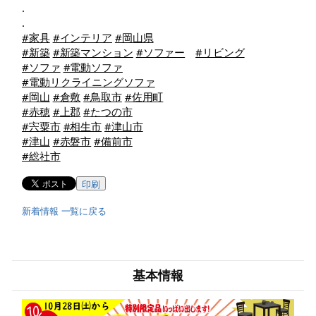
.
.
#家具
#インテリア
#岡山県
#新築
#新築マンション
#ソファー
#リビング
#ソファ
#電動ソファ
#電動リクライニングソファ
#岡山
#倉敷
#鳥取市
#佐用町
#赤穂
#上郡
#たつの市
#宍粟市
#相生市
#津山市
#津山
#赤磐市
#備前市
#総社市
印刷
新着情報 一覧に戻る
基本情報