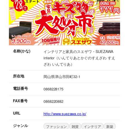
名称(かな)
インテリアと家具のスエザワ・SUEZAWA
interior（いんてりあとかぐのすえざわ すえ
ざわ いんてりあ）
所在地
岡山県津山市田町32-1
電話番号
0868228175
FAX番号
0868220882
URL
http://www.suezawa.co.jp/
ジャンル
ファッション
雑貨
インテリア
新築