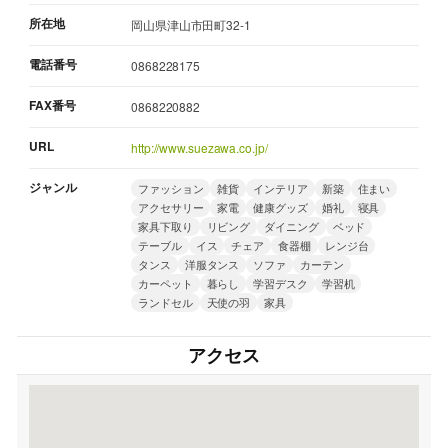
所在地
岡山県津山市田町32-1
電話番号
0868228175
FAX番号
0868220882
URL
http://www.suezawa.co.jp/
ジャンル
ファッション
雑貨
インテリア
新築
住まい
アクセサリー
家電
健康グッズ
婚礼
寝具
家具下取り
リビング
ダイニング
ベッド
テーブル
イス
チェア
食器棚
レンジ台
タンス
洋服タンス
ソファ
カーテン
カーペット
暮らし
学習デスク
学習机
ランドセル
天使の羽
家具
アクセス