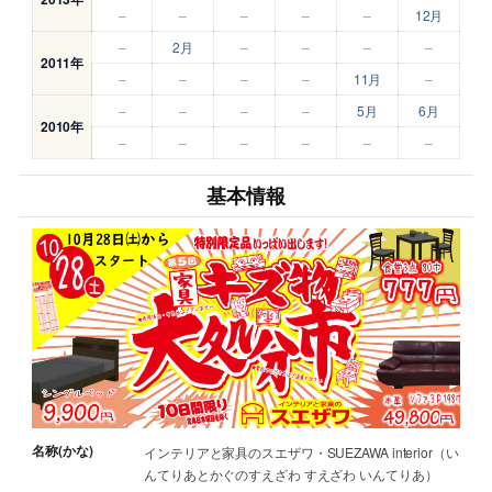
–
–
–
–
–
12月
–
2月
–
–
–
–
2011年
–
–
–
–
11月
–
–
–
–
–
5月
6月
2010年
–
–
–
–
–
–
基本情報
名称(かな)
インテリアと家具のスエザワ・SUEZAWA interior（い
んてりあとかぐのすえざわ すえざわ いんてりあ）