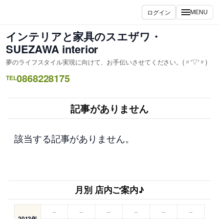
内
ログイン
MENU
容
を
インテリアと家具のスエザワ・
ス
SUEZAWA interior
キ
夢のライフスタイル実現に向けて、お手伝いさせてください。(〃'▽'〃)
ッ
0868228175
プ
TEL
記事がありません
該当する記事がありません。
月別 店内ご案内♪
–
–
–
–
–
–
2013年