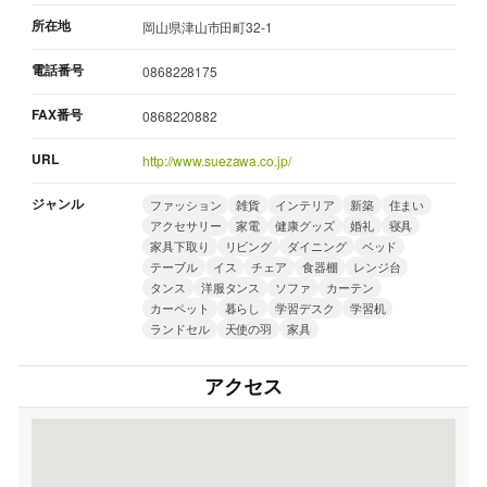
所在地
岡山県津山市田町32-1
電話番号
0868228175
FAX番号
0868220882
URL
http://www.suezawa.co.jp/
ジャンル
ファッション
雑貨
インテリア
新築
住まい
アクセサリー
家電
健康グッズ
婚礼
寝具
家具下取り
リビング
ダイニング
ベッド
テーブル
イス
チェア
食器棚
レンジ台
タンス
洋服タンス
ソファ
カーテン
カーペット
暮らし
学習デスク
学習机
ランドセル
天使の羽
家具
アクセス