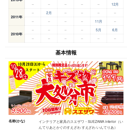
–
–
–
–
–
12月
–
2月
–
–
–
–
2011年
–
–
–
–
11月
–
–
–
–
–
5月
6月
2010年
–
–
–
–
–
–
基本情報
名称(かな)
インテリアと家具のスエザワ・SUEZAWA interior（い
んてりあとかぐのすえざわ すえざわ いんてりあ）