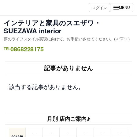
内
ログイン
MENU
容
を
インテリアと家具のスエザワ・
ス
SUEZAWA interior
キ
夢のライフスタイル実現に向けて、お手伝いさせてください。(〃'▽'〃)
ッ
0868228175
プ
TEL
記事がありません
該当する記事がありません。
月別 店内ご案内♪
–
–
–
–
–
–
2013年