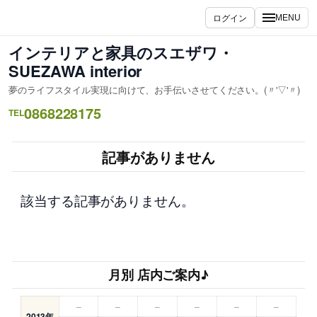
内
ログイン
MENU
容
を
インテリアと家具のスエザワ・
ス
SUEZAWA interior
キ
夢のライフスタイル実現に向けて、お手伝いさせてください。(〃'▽'〃)
ッ
0868228175
プ
TEL
記事がありません
該当する記事がありません。
月別 店内ご案内♪
–
–
–
–
–
–
2013年