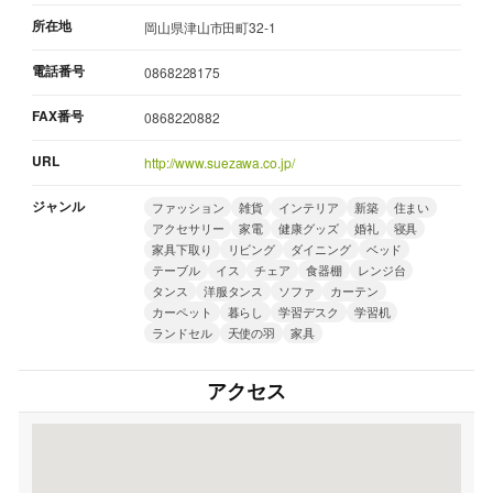
所在地
岡山県津山市田町32-1
電話番号
0868228175
FAX番号
0868220882
URL
http://www.suezawa.co.jp/
ジャンル
ファッション
雑貨
インテリア
新築
住まい
アクセサリー
家電
健康グッズ
婚礼
寝具
家具下取り
リビング
ダイニング
ベッド
テーブル
イス
チェア
食器棚
レンジ台
タンス
洋服タンス
ソファ
カーテン
カーペット
暮らし
学習デスク
学習机
ランドセル
天使の羽
家具
アクセス