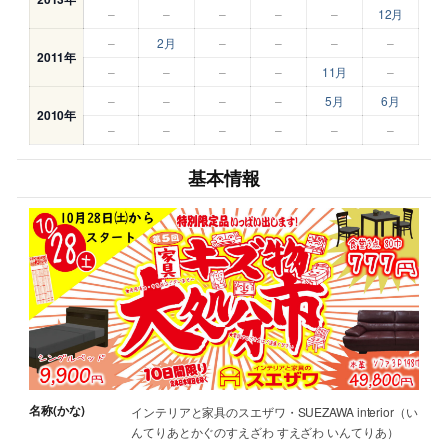
–
–
–
–
–
12月
–
2月
–
–
–
–
2011年
–
–
–
–
11月
–
–
–
–
–
5月
6月
2010年
–
–
–
–
–
–
基本情報
名称(かな)
インテリアと家具のスエザワ・SUEZAWA interior（い
んてりあとかぐのすえざわ すえざわ いんてりあ）