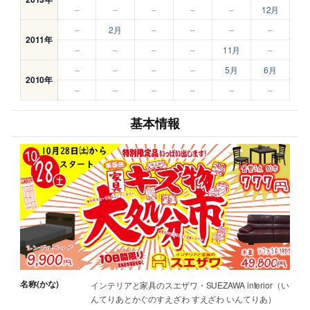
–
–
–
–
–
12月
–
2月
–
–
–
–
2011年
–
–
–
–
11月
–
–
–
–
–
5月
6月
2010年
–
–
–
–
–
–
基本情報
名称(かな)
インテリアと家具のスエザワ・SUEZAWA interior（い
んてりあとかぐのすえざわ すえざわ いんてりあ）