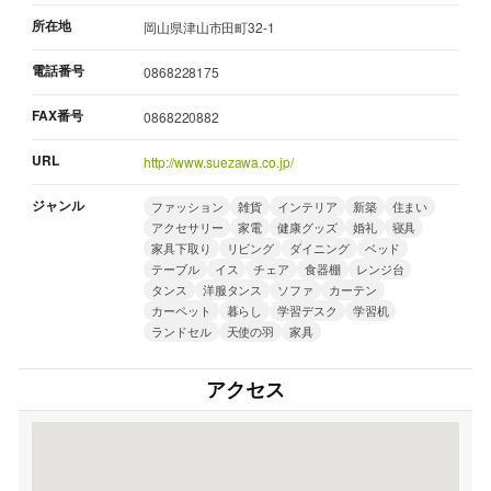
所在地
岡山県津山市田町32-1
電話番号
0868228175
FAX番号
0868220882
URL
http://www.suezawa.co.jp/
ジャンル
ファッション
雑貨
インテリア
新築
住まい
アクセサリー
家電
健康グッズ
婚礼
寝具
家具下取り
リビング
ダイニング
ベッド
テーブル
イス
チェア
食器棚
レンジ台
タンス
洋服タンス
ソファ
カーテン
カーペット
暮らし
学習デスク
学習机
ランドセル
天使の羽
家具
アクセス