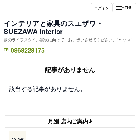
内
ログイン
MENU
容
を
インテリアと家具のスエザワ・
ス
SUEZAWA interior
キ
夢のライフスタイル実現に向けて、お手伝いさせてください。(〃'▽'〃)
ッ
0868228175
プ
TEL
記事がありません
該当する記事がありません。
月別 店内ご案内♪
–
–
–
–
–
–
2013年