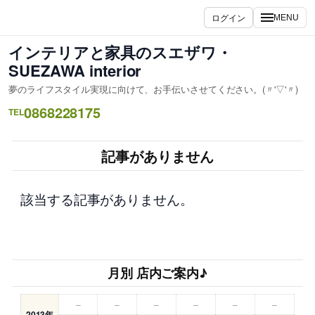
内
ログイン
MENU
容
を
インテリアと家具のスエザワ・
ス
SUEZAWA interior
キ
夢のライフスタイル実現に向けて、お手伝いさせてください。(〃'▽'〃)
ッ
0868228175
プ
TEL
記事がありません
該当する記事がありません。
月別 店内ご案内♪
–
–
–
–
–
–
2013年