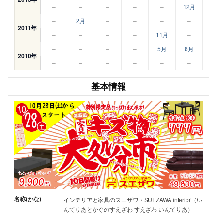
–
–
–
–
–
12月
–
2月
–
–
–
–
2011年
–
–
–
–
11月
–
–
–
–
–
5月
6月
2010年
–
–
–
–
–
–
基本情報
名称(かな)
インテリアと家具のスエザワ・SUEZAWA interior（い
んてりあとかぐのすえざわ すえざわ いんてりあ）