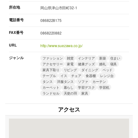
所在地
岡山県津山市田町32-1
電話番号
0868228175
FAX番号
0868220882
URL
http://www.suezawa.co.jp/
ジャンル
ファッション
雑貨
インテリア
新築
住まい
アクセサリー
家電
健康グッズ
婚礼
寝具
家具下取り
リビング
ダイニング
ベッド
テーブル
イス
チェア
食器棚
レンジ台
タンス
洋服タンス
ソファ
カーテン
カーペット
暮らし
学習デスク
学習机
ランドセル
天使の羽
家具
アクセス