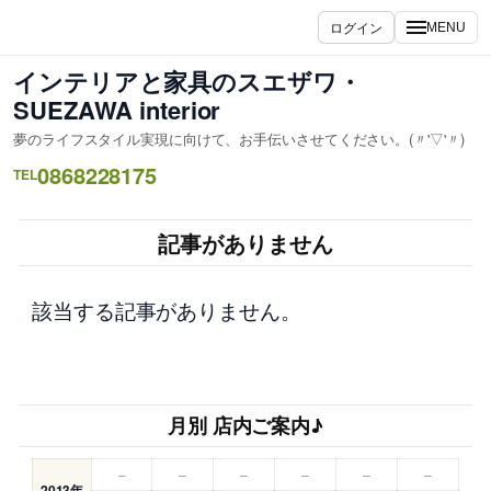
内
ログイン
MENU
容
を
インテリアと家具のスエザワ・
ス
SUEZAWA interior
キ
夢のライフスタイル実現に向けて、お手伝いさせてください。(〃'▽'〃)
ッ
0868228175
プ
TEL
記事がありません
該当する記事がありません。
月別 店内ご案内♪
–
–
–
–
–
–
2013年