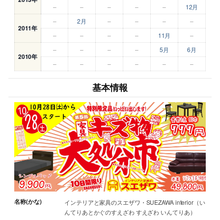
–
–
–
–
–
12月
–
2月
–
–
–
–
2011年
–
–
–
–
11月
–
–
–
–
–
5月
6月
2010年
–
–
–
–
–
–
基本情報
名称(かな)
インテリアと家具のスエザワ・SUEZAWA interior（い
んてりあとかぐのすえざわ すえざわ いんてりあ）