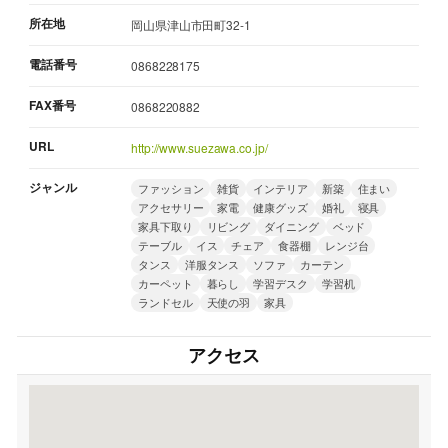
所在地
岡山県津山市田町32-1
電話番号
0868228175
FAX番号
0868220882
URL
http://www.suezawa.co.jp/
ジャンル
ファッション
雑貨
インテリア
新築
住まい
アクセサリー
家電
健康グッズ
婚礼
寝具
家具下取り
リビング
ダイニング
ベッド
テーブル
イス
チェア
食器棚
レンジ台
タンス
洋服タンス
ソファ
カーテン
カーペット
暮らし
学習デスク
学習机
ランドセル
天使の羽
家具
アクセス