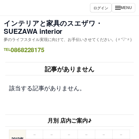
内
ログイン
MENU
容
を
インテリアと家具のスエザワ・
ス
SUEZAWA interior
キ
夢のライフスタイル実現に向けて、お手伝いさせてください。(〃'▽'〃)
ッ
0868228175
プ
TEL
記事がありません
該当する記事がありません。
月別 店内ご案内♪
–
–
–
–
–
–
2013年