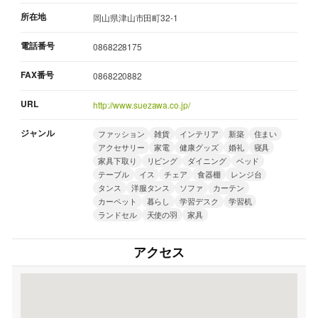
所在地
岡山県津山市田町32-1
電話番号
0868228175
FAX番号
0868220882
URL
http://www.suezawa.co.jp/
ジャンル
ファッション
雑貨
インテリア
新築
住まい
アクセサリー
家電
健康グッズ
婚礼
寝具
家具下取り
リビング
ダイニング
ベッド
テーブル
イス
チェア
食器棚
レンジ台
タンス
洋服タンス
ソファ
カーテン
カーペット
暮らし
学習デスク
学習机
ランドセル
天使の羽
家具
アクセス