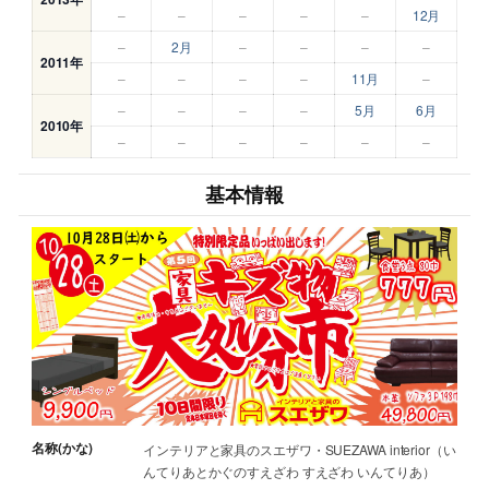
–
–
–
–
–
12月
–
2月
–
–
–
–
2011年
–
–
–
–
11月
–
–
–
–
–
5月
6月
2010年
–
–
–
–
–
–
基本情報
名称(かな)
インテリアと家具のスエザワ・SUEZAWA interior（い
んてりあとかぐのすえざわ すえざわ いんてりあ）