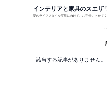
内
インテリアと家具のスエザワ・SU
容
夢のライフスタイル実現に向けて、お手伝いさせてくださ
を
ス
ト
キ
ッ
プ
該当する記事がありません。