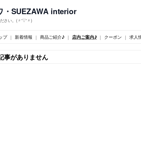
EZAWA interior
い。(〃'▽'〃)
ップ
新着情報
商品ご紹介♪
店内ご案内♪
クーポン
求人
記事がありません