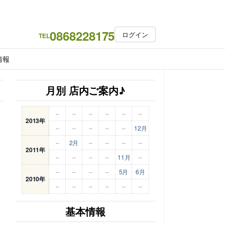
0868228175
ログイン
TEL
情報
月別 店内ご案内♪
–
–
–
–
–
–
2013年
–
–
–
–
–
12月
–
2月
–
–
–
–
2011年
–
–
–
–
11月
–
–
–
–
–
5月
6月
2010年
–
–
–
–
–
–
基本情報