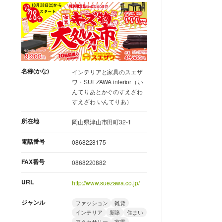
名称(かな)
インテリアと家具のスエザ
ワ・SUEZAWA interior（い
んてりあとかぐのすえざわ
すえざわ いんてりあ）
所在地
岡山県津山市田町32-1
電話番号
0868228175
FAX番号
0868220882
URL
http://www.suezawa.co.jp/
ジャンル
ファッション
雑貨
インテリア
新築
住まい
アクセサリー
家電