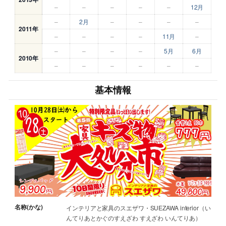
–
–
–
–
–
12月
–
2月
–
–
–
–
2011年
–
–
–
–
11月
–
–
–
–
–
5月
6月
2010年
–
–
–
–
–
–
基本情報
名称(かな)
インテリアと家具のスエザワ・SUEZAWA interior（い
んてりあとかぐのすえざわ すえざわ いんてりあ）