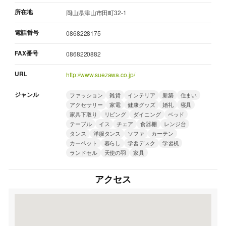
所在地
岡山県津山市田町32-1
電話番号
0868228175
FAX番号
0868220882
URL
http://www.suezawa.co.jp/
ジャンル
ファッション
雑貨
インテリア
新築
住まい
アクセサリー
家電
健康グッズ
婚礼
寝具
家具下取り
リビング
ダイニング
ベッド
テーブル
イス
チェア
食器棚
レンジ台
タンス
洋服タンス
ソファ
カーテン
カーペット
暮らし
学習デスク
学習机
ランドセル
天使の羽
家具
アクセス