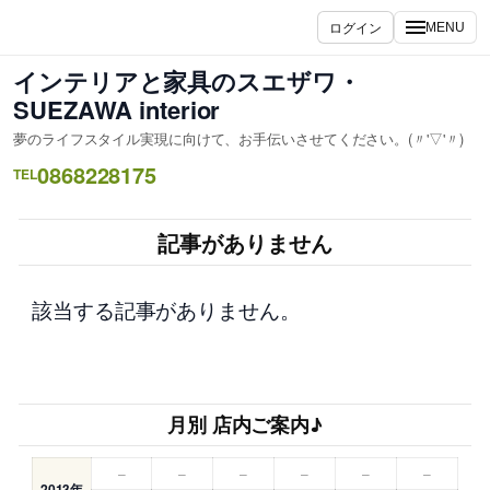
内
ログイン
MENU
容
を
インテリアと家具のスエザワ・
ス
SUEZAWA interior
キ
夢のライフスタイル実現に向けて、お手伝いさせてください。(〃'▽'〃)
ッ
0868228175
プ
TEL
記事がありません
該当する記事がありません。
月別 店内ご案内♪
–
–
–
–
–
–
2013年