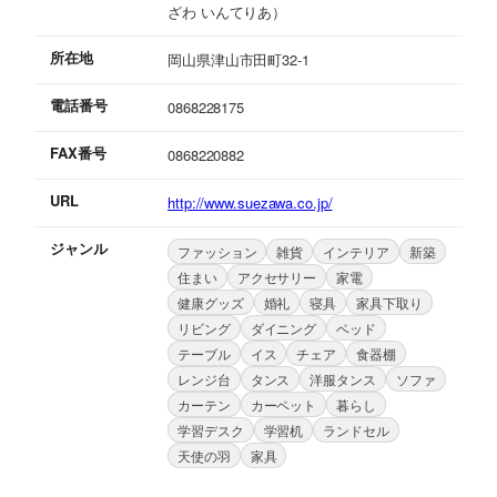
ざわ いんてりあ）
所在地
岡山県津山市田町32-1
電話番号
0868228175
FAX番号
0868220882
URL
http://www.suezawa.co.jp/
ジャンル
ファッション
雑貨
インテリア
新築
住まい
アクセサリー
家電
健康グッズ
婚礼
寝具
家具下取り
リビング
ダイニング
ベッド
テーブル
イス
チェア
食器棚
レンジ台
タンス
洋服タンス
ソファ
カーテン
カーペット
暮らし
学習デスク
学習机
ランドセル
天使の羽
家具