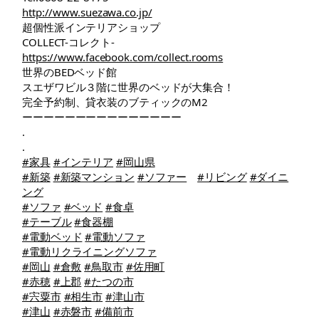
http://www.suezawa.co.jp/
超個性派インテリアショップ
COLLECT-コレクト-
https://www.facebook.com/collect.rooms
世界のBEDベッド館
スエザワビル３階に世界のベッドが大集合！
完全予約制、貸衣装のブティックのM2
ーーーーーーーーーーーーーーー
.
.
#家具
#インテリア
#岡山県
#新築
#新築マンション
#ソファー
#リビング
#ダイニ
ング
#ソファ
#ベッド
#食卓
#テーブル
#食器棚
#電動ベッド
#電動ソファ
#電動リクライニングソファ
#岡山
#倉敷
#鳥取市
#佐用町
#赤穂
#上郡
#たつの市
#宍粟市
#相生市
#津山市
#津山
#赤磐市
#備前市