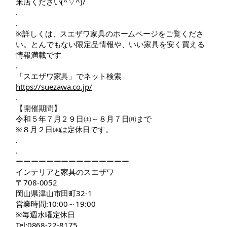
来店ください(^▽^)/
.
.
※詳しくは、スエザワ家具のホームページをご覧くださ
い。とんでもない限定品情報や、いい家具を安く買える
情報満載です
.
「スエザワ家具」でネット検索
https://suezawa.co.jp/
.
【開催期間】
令和５年７月２９日㈯～８月７日㈪まで
※８月２日㈬は定休日です。
.
.
ーーーーーーーーーーーーーーー
インテリアと家具のスエザワ
〒708-0052
岡山県津山市田町32-1
営業時間:10:00～19:00
※毎週水曜定休日
Tel:0868-22-8175