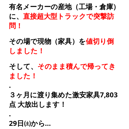
有名メーカーの産地（工場・倉庫）
に、
直接超大型トラックで突撃訪
問！
その場で現物（家具）を
値切り倒
しました！
そして、
そのまま積んで帰ってき
ました！
.
３ヶ月に渡り集めた激安家具7,803
点 大放出します！
.
29日㈯から…