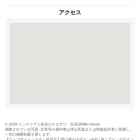
アクセス
© 2026 インテリアと家具のスエザワ・SUEZAWA interior
掲載されている写真･文章等の著作権は津山瓦版または情報提供者に帰属し、
一切の無断転載を禁じます。
【ウェブサイトシステム提供元】岡山県のデザイン会社 ( 有 ) アド・デザイン