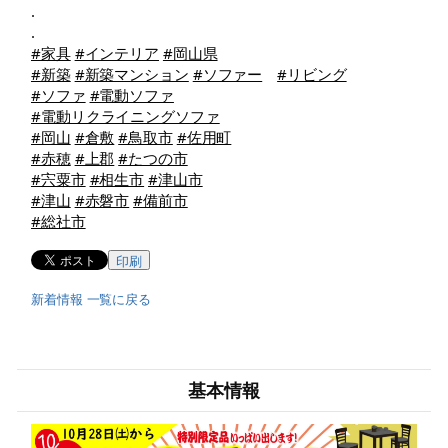
.
.
#家具
#インテリア
#岡山県
#新築
#新築マンション
#ソファー
#リビング
#ソファ
#電動ソファ
#電動リクライニングソファ
#岡山
#倉敷
#鳥取市
#佐用町
#赤穂
#上郡
#たつの市
#宍粟市
#相生市
#津山市
#津山
#赤磐市
#備前市
#総社市
印刷
新着情報 一覧に戻る
基本情報