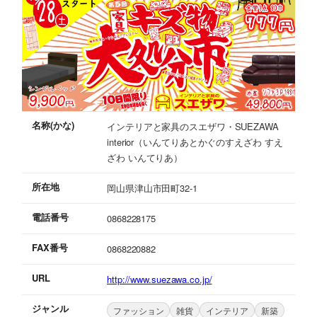
名称(かな)
インテリアと家具のスエザワ・SUEZAWA
interior（いんてりあとかぐのすえざわ すえ
ざわ いんてりあ）
所在地
岡山県津山市田町32-1
電話番号
0868228175
FAX番号
0868220882
URL
http://www.suezawa.co.jp/
ジャンル
ファッション
雑貨
インテリア
新築