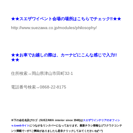
★★スエザワイベント会場の場所はこちらでチェック!!★★
http://www.suezawa.co.jp/modules/philosophy/
★★お車でお越しの際は、カーナビにこんな感じで入力!!
★★
住所検索→岡山県津山市田町32-1
電話番号検索→0868-22-8175
※下の会社名及びロゴ（SUEZAWA interior since 1948)は
スエザワインテリアのオフィシ
ャルwebサイト
につながるリンクバーになっております。
最新チラシ情報などワクワクコンテ
ンツ満載で～す!!ご興味がありましたら是非クリックしてみてくださいね(^-^)