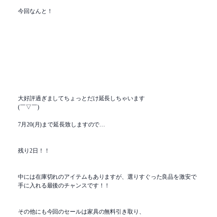
今回なんと！
大好評過ぎましてちょっとだけ延長しちゃいます
(￣▽￣)
7月20(月)まで延長致しますので…
残り2日！！
中には在庫切れのアイテムもありますが、選りすぐった良品を激安で
手に入れる最後のチャンスです！！
その他にも今回のセールは家具の無料引き取り、