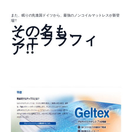
また、眠りの先進国ドイツから、最強のノンコイルマットレスが新登
場!!
その名も、
シェララフィ
ア!!