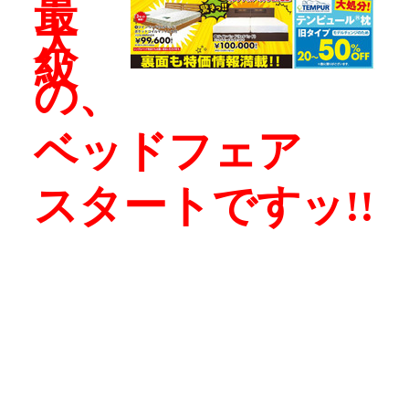
最
大
級
の、
ベッドフェア
スタートですッ!!