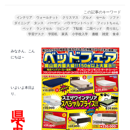
この記事のキーワード
インテリア
ウォールナット
クリスマス
グルメ
セール
ソファ
ダイニング
タンス
バーゲン
パラマウントベッド
フィットちゃん
ベッド
ランドセル
リビング
下駄箱
二段ベッド
売り出し
学習デスク
学習机
家具
小学校入学
書棚
雑貨
食卓
みなさん、こん
にちは～
いよいよ本日よ
り、
県
下