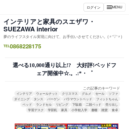
内
ログイン
MENU
容
を
インテリアと家具のスエザワ・
ス
SUEZAWA interior
キ
夢のライフスタイル実現に向けて、お手伝いさせてください。(〃'▽'〃)
ッ
0868228175
プ
TEL
選べる10,000通り以上!? 大好評!ベッドフ
ェア開催中☆.。.:*・゜
この記事のキーワード
インテリア
ウォールナット
クリスマス
グルメ
セール
ソファ
ダイニング
タンス
バーゲン
パラマウントベッド
フィットちゃん
ベッド
ランドセル
リビング
下駄箱
二段ベッド
売り出し
学習デスク
学習机
家具
小学校入学
書棚
雑貨
食卓