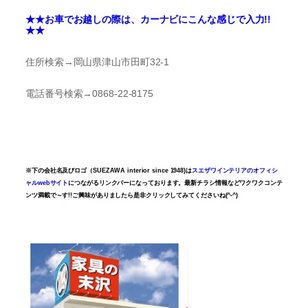
★★お車でお越しの際は、カーナビにこんな感じで入力!!
★★
住所検索→岡山県津山市田町32-1
電話番号検索→0868-22-8175
※下の会社名及びロゴ（SUEZAWA interior since 1948)は
スエザワインテリアのオフィシ
ャルwebサイト
につながるリンクバーになっております。
最新チラシ情報などワクワクコンテ
ンツ満載で～す!!ご興味がありましたら是非クリックしてみてくださいね(^-^)