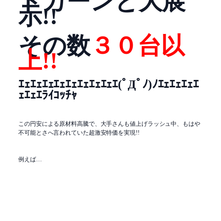
ドカーンと大展
示!!
その数
３０台以
上!!
ｴｪｴｪｴｪｴｪｴｪｴｪｴｪｴｪｴ(ﾟДﾟﾉ)ﾉｴｪｴｪｴｪｴ
ｪｴｪｴﾗｲｺｯﾁｬ
この円安による原材料高騰で、大手さんも値上げラッシュ中、もはや
不可能とさへ言われていた超激安特価を実現!!
例えば…