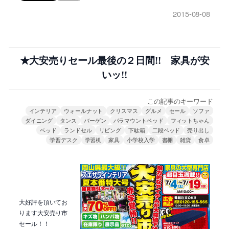
2015-08-08
★大安売りセール最後の２日間!! 家具が安
いッ!!
この記事のキーワード
インテリア
ウォールナット
クリスマス
グルメ
セール
ソファ
ダイニング
タンス
バーゲン
パラマウントベッド
フィットちゃん
ベッド
ランドセル
リビング
下駄箱
二段ベッド
売り出し
学習デスク
学習机
家具
小学校入学
書棚
雑貨
食卓
大好評を頂いてお
ります大安売り市
セール！！