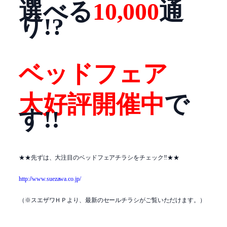
選べる
10,000
通
り!?
ベッドフェア
大好評開催中
で
す!!
★★先ずは、大注目のベッドフェアチラシをチェック!!★★
http://www.suezawa.co.jp/
（※スエザワＨＰより、最新のセールチラシがご覧いただけます。）