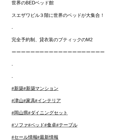
世界の
ベッド館
BED
スエザワビル３階に世界のベッドが大集合！
.
完全予約制、貸衣装のブティックの
M2
ーーーーーーーーーーーーーーーーーーーー
.
.
#
新築
#
新築マンション
#
津山
#
家具
#
インテリア
#
岡山県
#
ダイニングセット
#
ソファ
#
ベッド
#
食卓
#
テーブル
#
セール情報
#
最新情報