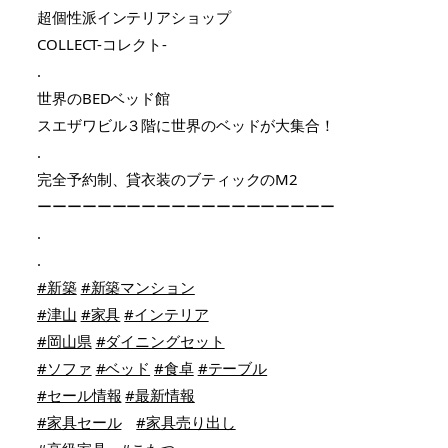
超個性派インテリアショップ
COLLECT-コレクト-
.
世界のBEDベッド館
スエザワビル３階に世界のベッドが大集合！
.
完全予約制、貸衣装のブティックのM2
ーーーーーーーーーーーーーーーーーーーー
.
.
#新築
#新築マンション
#津山
#家具
#インテリア
#岡山県
#ダイニングセット
#ソファ
#ベッド
#食卓
#テーブル
#セール情報
#最新情報
#家具セール
#家具売り出し