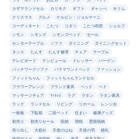
カザマランドセル
カリモク
ギフト
ギャッべ
キリム
クリスマス
グルメ
ケルビン・ジョルマーニ
コーディネート
こたつ
コタツ
こたつ布団
シェルフ
シモン
シモンズ
シモンズベッド
セール
センターテーブル
ソファ
ダイニング
ダイニングセット
タンス
たんす
たんす修理
チェア
テーブル
テレビボード
テンピュール
ドレッサー
バーゲン
パッチワークソファ
パラマウントベッド
ファッション
フィットちゃん
フィットちゃんランドセル
フラワーアレンジ
ブランド家具
ベッド
ベド
マッサージチェア
ﾏｯﾄﾚｽ
ラグ
ラタン
ラタン家具
ラック
ランドセル
リビング
リホーム
レンジ台
一枚板
下駄箱
二段ベッド
住まい
健康グッズ
初売り
初売りセール
収納
増税
壁面収納
売り出し
大処分
天使のはね
天使の羽
婚礼
学習デスク
学習机
安い
家具
家具下取り