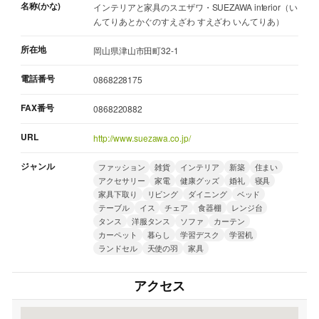
名称(かな)
インテリアと家具のスエザワ・SUEZAWA interior（い
んてりあとかぐのすえざわ すえざわ いんてりあ）
所在地
岡山県津山市田町32-1
電話番号
0868228175
FAX番号
0868220882
URL
http://www.suezawa.co.jp/
ジャンル
ファッション
雑貨
インテリア
新築
住まい
アクセサリー
家電
健康グッズ
婚礼
寝具
家具下取り
リビング
ダイニング
ベッド
テーブル
イス
チェア
食器棚
レンジ台
タンス
洋服タンス
ソファ
カーテン
カーペット
暮らし
学習デスク
学習机
ランドセル
天使の羽
家具
アクセス