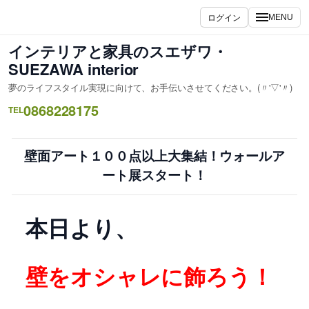
内
ログイン
MENU
容
を
インテリアと家具のスエザワ・
ス
SUEZAWA interior
キ
夢のライフスタイル実現に向けて、お手伝いさせてください。(〃'▽'〃)
ッ
0868228175
プ
TEL
壁面アート１００点以上大集結！ウォールア
ート展スタート！
本日より、
壁をオシャレに飾ろう！