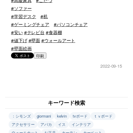
#高級家具
#こたつ
#ソファー
#学習デスク
#机
#ゲーミングチェア
#パソコンチェア
#安い
#テレビ台
#食器棚
#値下げ
#壁面
#ウォールアート
#壁面絵画
印刷
2022-09-15
キーワード検索
：シモンズ
giormani
kelvin
tvボード
ｔｖボード
アクセサリー
アバカ
イス
インテリア
ウォールナット
お正月
カーテン
カーペット