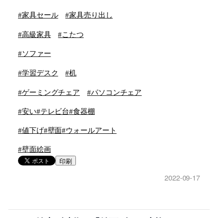
#
家具セール
#
家具売り出し
#
高級家具
#
こたつ
#
ソファー
#
学習デスク
#
机
#
ゲーミングチェア
#
パソコンチェア
#
安い
#
テレビ台
#
食器棚
#
値下げ
#
壁面
#
ウォールアート
#
壁面絵画
印刷
2022-09-17