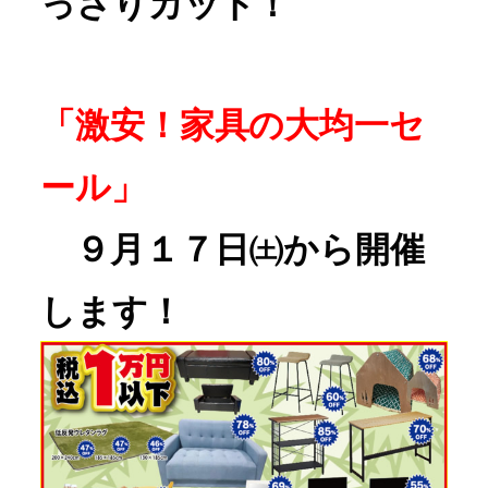
っさりカット！
「激安！家具の大均一セ
ール」
　９月１７日㈯から開催
します！