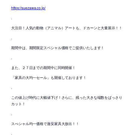
https://suezawa.co.jp/
.
大注目！人気の動物（アニマル）アートも、ドカーンと大量展示！！
.
期間中は、期間限定スペシャル価格でご提供いたします！
.
また、２７日までの期間中に同時開催！
「家具の大均一セール」も開催しております！
.
この値上げ時代に大幅値下げ！さらに、残った大きな端数をばっさり
カット！
.
スぺシャル均一価格で激安家具大放出！！
.